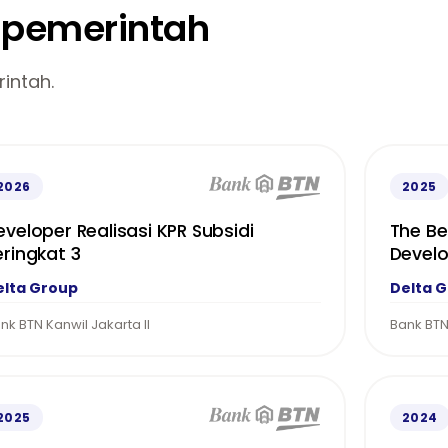
n pemerintah
intah.
2026
2025
eveloper Realisasi KPR Subsidi
The Be
eringkat 3
Devel
elta Group
Delta 
nk BTN Kanwil Jakarta II
Bank BT
2025
2024