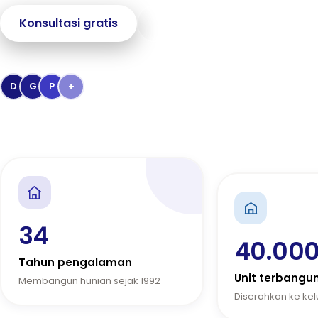
Konsultasi gratis
Jelajahi proyek
→
Dipercaya
40.000+
keluarga Indonesia
D
G
P
+
Penghargaan Kementerian PUPR & Bank BTN
34
40.00
Tahun pengalaman
Unit terbangu
Membangun hunian sejak 1992
Diserahkan ke ke