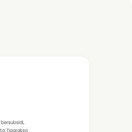
bersubsidi,
lta Tigaraksa