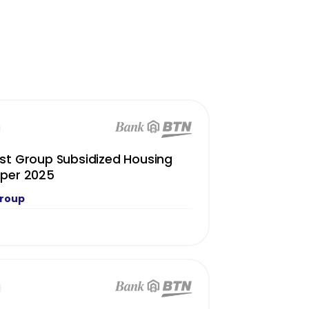
st Group Subsidized Housing
oper 2025
Group
N