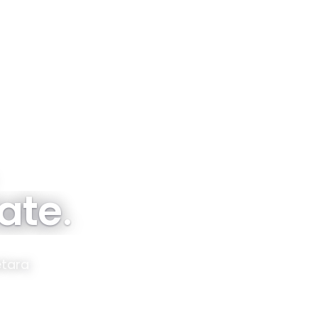
Tentang
Proyek
Sebaran
Subsidi & FLPP
tate
.
etara