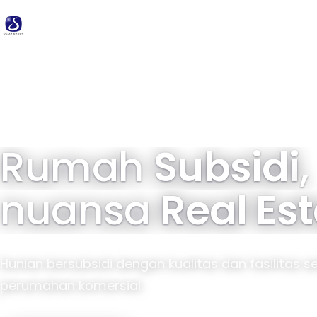
Delta
Group
34 tahun pengalaman · 40.000+ unit terbangun
Rumah
Subsidi
,
nuansa
Real Es
Hunian bersubsidi dengan kualitas dan fasilitas s
perumahan komersial.