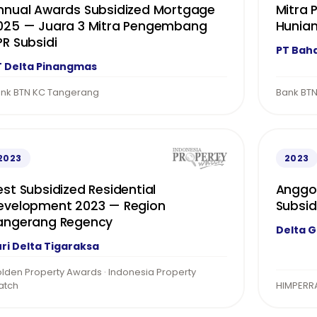
nnual Awards Subsidized Mortgage
Mitra
025 — Juara 3 Mitra Pengembang
Hunian
PR Subsidi
PT Bah
T Delta Pinangmas
nk BTN KC Tangerang
Bank BTN
2023
2023
est Subsidized Residential
Anggot
evelopment 2023 — Region
Subsid
angerang Regency
Delta 
ri Delta Tigaraksa
lden Property Awards · Indonesia Property
atch
HIMPERR