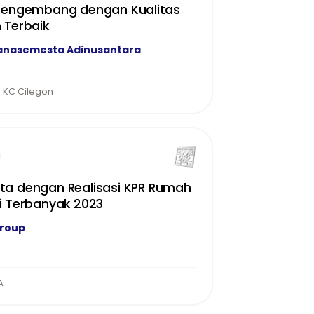
 Pengembang dengan Kualitas
 Terbaik
anasemesta Adinusantara
 KC Cilegon
a dengan Realisasi KPR Rumah
i Terbanyak 2023
Group
A