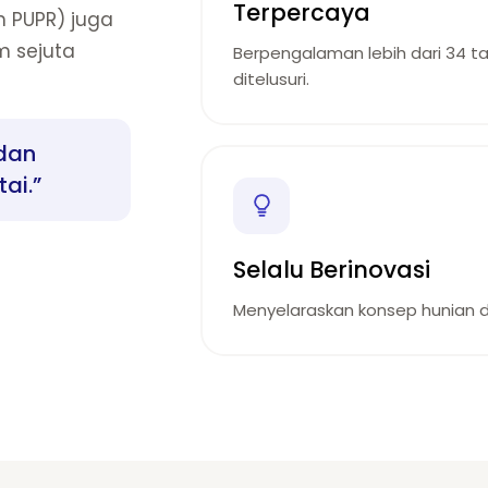
Terpercaya
 PUPR) juga
m sejuta
Berpengalaman lebih dari 34 t
ditelusuri.
dan
ai.”
Selalu Berinovasi
Menyelaraskan konsep hunian de