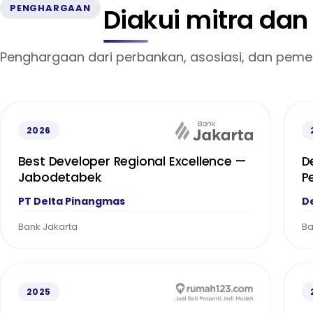
PENGHARGAAN
Diakui mitra da
Penghargaan dari perbankan, asosiasi, dan pemer
2026
Best Developer Regional Excellence —
D
Jabodetabek
P
PT Delta Pinangmas
D
Bank Jakarta
Ba
2025