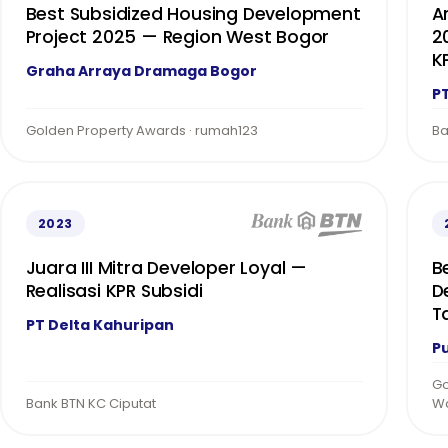
Best Subsidized Housing Development
A
Project 2025 — Region West Bogor
2
K
Graha Arraya Dramaga Bogor
P
Golden Property Awards · rumah123
Ba
2023
Juara III Mitra Developer Loyal —
B
Realisasi KPR Subsidi
D
T
PT Delta Kahuripan
Pu
Go
Bank BTN KC Ciputat
W