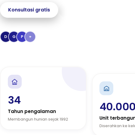
Konsultasi gratis
Jelajahi proyek
→
Dipercaya
40.000+
keluarga Indonesia
D
G
P
+
Penghargaan Kementerian PUPR & Bank BTN
34
40.00
Tahun pengalaman
Unit terbangu
Membangun hunian sejak 1992
Diserahkan ke ke