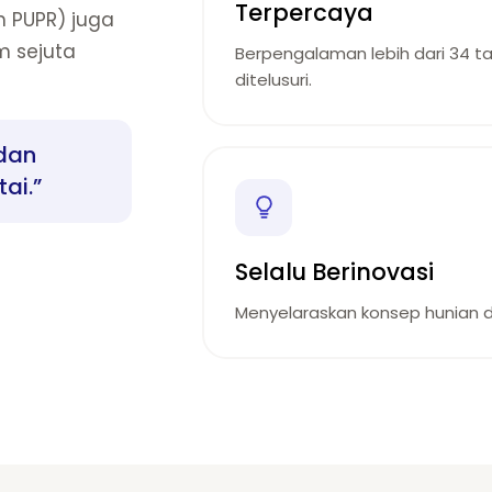
Terpercaya
 PUPR) juga
m sejuta
Berpengalaman lebih dari 34 t
ditelusuri.
dan
ai.”
Selalu Berinovasi
Menyelaraskan konsep hunian de