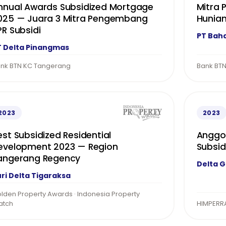
nnual Awards Subsidized Mortgage
Mitra
025 — Juara 3 Mitra Pengembang
Hunian
PR Subsidi
PT Bah
T Delta Pinangmas
nk BTN KC Tangerang
Bank BTN
2023
2023
est Subsidized Residential
Anggot
evelopment 2023 — Region
Subsid
angerang Regency
Delta 
ri Delta Tigaraksa
lden Property Awards · Indonesia Property
atch
HIMPERR