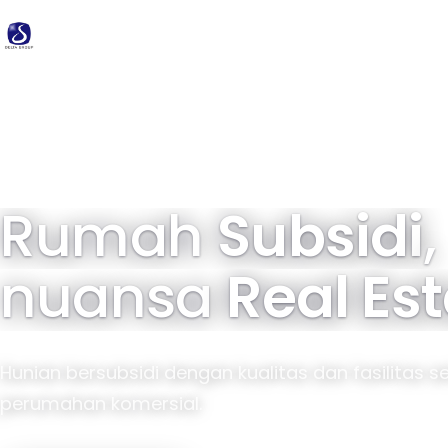
Delta
Group
34 tahun pengalaman · 40.000+ unit terbangun
Rumah
Subsidi
,
nuansa
Real Es
Hunian bersubsidi dengan kualitas dan fasilitas s
perumahan komersial.