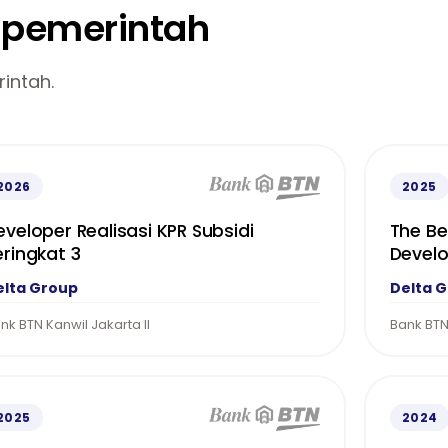
n pemerintah
intah.
2026
2025
eveloper Realisasi KPR Subsidi
The Be
eringkat 3
Devel
elta Group
Delta 
nk BTN Kanwil Jakarta II
Bank BT
2025
2024