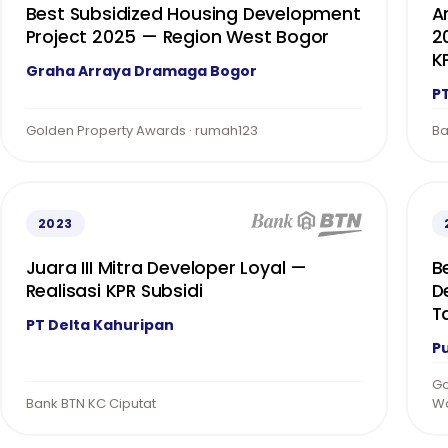
Best Subsidized Housing Development
A
Project 2025 — Region West Bogor
2
K
Graha Arraya Dramaga Bogor
P
Golden Property Awards · rumah123
Ba
2023
Juara III Mitra Developer Loyal —
B
Realisasi KPR Subsidi
D
T
PT Delta Kahuripan
Pu
Go
Bank BTN KC Ciputat
W