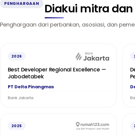
PENGHARGAAN
Diakui mitra da
Penghargaan dari perbankan, asosiasi, dan pemer
2026
Best Developer Regional Excellence —
D
Jabodetabek
P
PT Delta Pinangmas
D
Bank Jakarta
Ba
2025