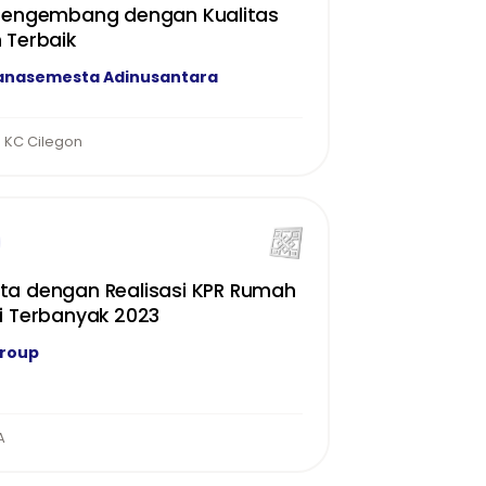
 Pengembang dengan Kualitas
 Terbaik
anasemesta Adinusantara
 KC Cilegon
a dengan Realisasi KPR Rumah
i Terbanyak 2023
Group
A