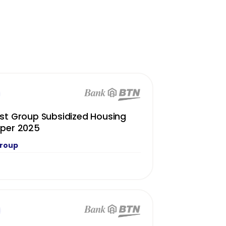
st Group Subsidized Housing
oper 2025
Group
N