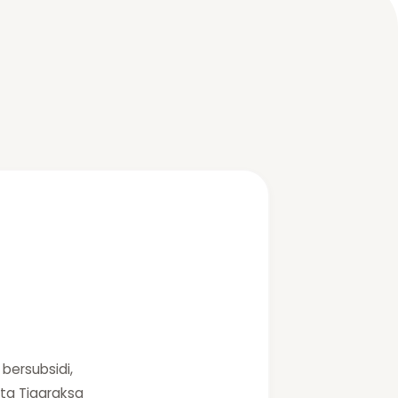
bersubsidi,
lta Tigaraksa