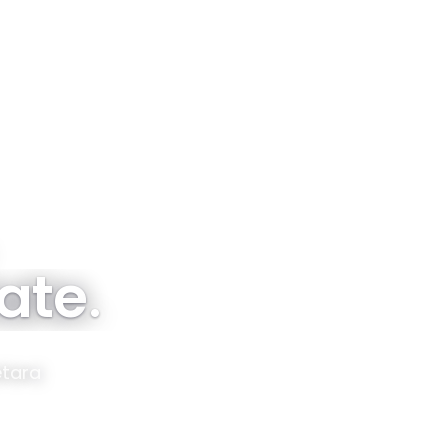
Tentang
Proyek
Sebaran
Subsidi & FLPP
tate
.
etara