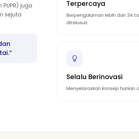
Terpercaya
 PUPR) juga
m sejuta
Berpengalaman lebih dari 34 t
ditelusuri.
dan
ai.”
Selalu Berinovasi
Menyelaraskan konsep hunian de