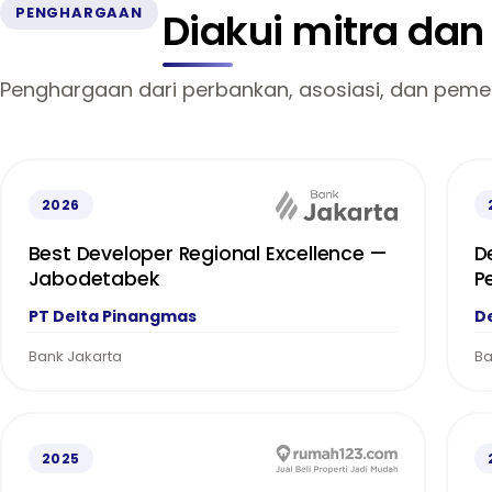
PENGHARGAAN
Diakui mitra da
Penghargaan dari perbankan, asosiasi, dan pemer
2026
Best Developer Regional Excellence —
D
Jabodetabek
P
PT Delta Pinangmas
D
Bank Jakarta
Ba
2025