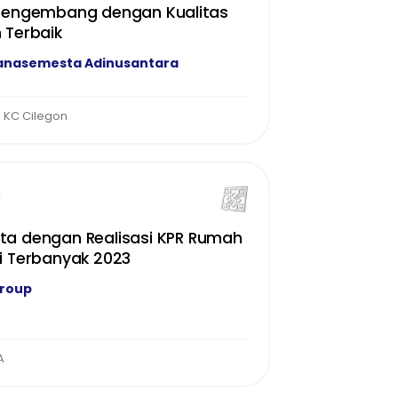
 Pengembang dengan Kualitas
 Terbaik
anasemesta Adinusantara
 KC Cilegon
a dengan Realisasi KPR Rumah
i Terbanyak 2023
Group
A