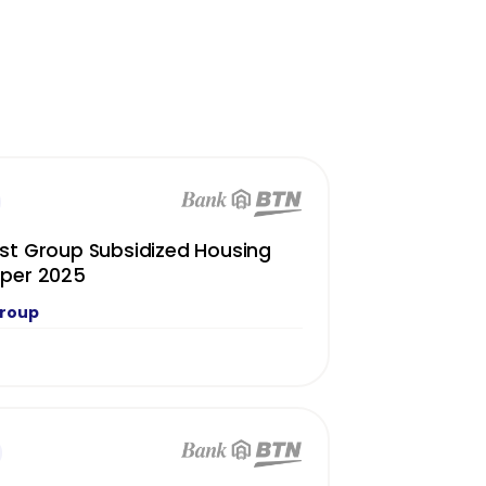
st Group Subsidized Housing
oper 2025
Group
N