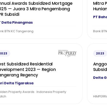
nnual Awards Subsidized Mortgage
Mitra
025 — Juara 3 Mitra Pengembang
Hunian
PR Subsidi
PT Bah
T Delta Pinangmas
nk BTN KC Tangerang
Bank BTN
2023
2023
est Subsidized Residential
Anggot
evelopment 2023 — Region
Subsid
angerang Regency
Delta 
ri Delta Tigaraksa
lden Property Awards · Indonesia Property
atch
HIMPERR