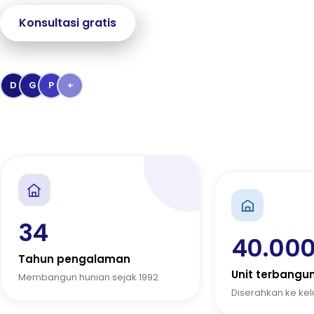
Konsultasi gratis
Jelajahi proyek
→
Dipercaya
40.000+
keluarga Indonesia
D
G
P
+
Penghargaan Kementerian PUPR & Bank BTN
34
40.00
Tahun pengalaman
Unit terbangu
Membangun hunian sejak 1992
Diserahkan ke ke