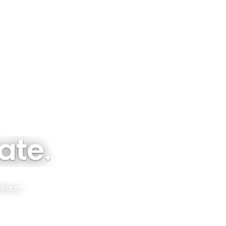
Tentang
Proyek
Sebaran
Subsidi & FLPP
tate
.
etara