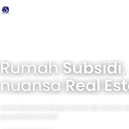
Delta
Group
34 tahun pengalaman · 40.000+ unit terbangun
Rumah
Subsidi
,
nuansa
Real Es
Hunian bersubsidi dengan kualitas dan fasilitas s
perumahan komersial.