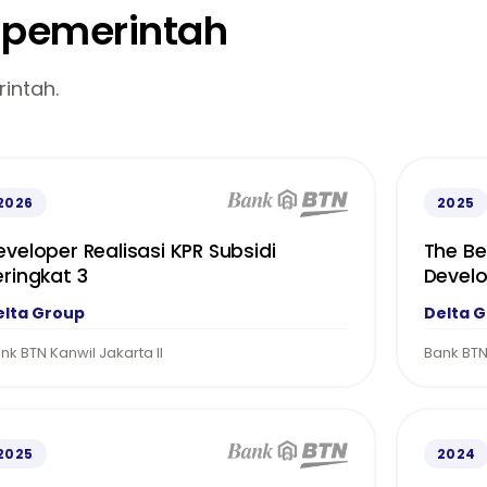
n pemerintah
intah.
2026
2025
eveloper Realisasi KPR Subsidi
The Be
eringkat 3
Devel
elta Group
Delta 
nk BTN Kanwil Jakarta II
Bank BT
2025
2024