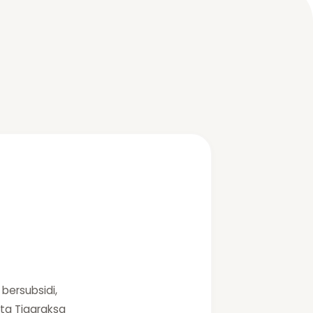
bersubsidi,
lta Tigaraksa