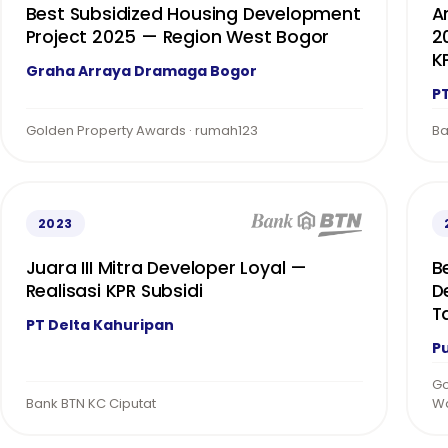
Best Subsidized Housing Development
A
Project 2025 — Region West Bogor
2
K
Graha Arraya Dramaga Bogor
P
Golden Property Awards · rumah123
Ba
2023
Juara III Mitra Developer Loyal —
B
Realisasi KPR Subsidi
D
T
PT Delta Kahuripan
Pu
Go
Bank BTN KC Ciputat
W