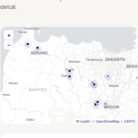
detail.
+
−
Leaflet
|
©
OpenStreetMap
©
CARTO