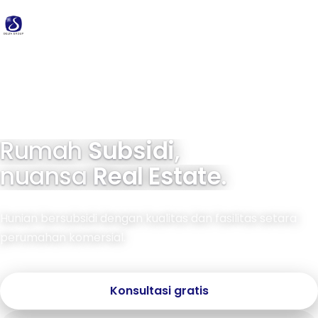
Delta
Group
34 tahun pengalaman · 40.000+ unit terbangun
Rumah
Subsidi
,
nuansa
Real Estate
.
Hunian bersubsidi dengan kualitas dan fasilitas setara
perumahan komersial.
Konsultasi gratis