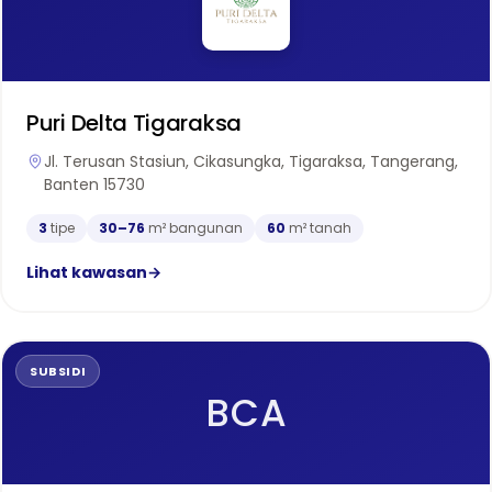
Puri Delta Tigaraksa
Jl. Terusan Stasiun, Cikasungka, Tigaraksa, Tangerang,
Banten 15730
3
tipe
30–76
m² bangunan
60
m² tanah
Lihat kawasan
→
SUBSIDI
BCA