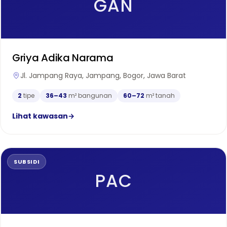
GAN
Griya Adika Narama
Jl. Jampang Raya, Jampang, Bogor, Jawa Barat
2
tipe
36–43
m² bangunan
60–72
m² tanah
Lihat kawasan
→
SUBSIDI
PAC