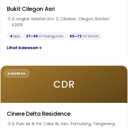
Bukit Cilegon Asri
Jl. Lingkar Selatan Km. 3, Cibeber, Cilegon, Banten
42616
4
tipe
27–30
m² bangunan
60–72
m² tanah
Lihat kawasan
→
KOMERSIL
CDR
Cinere Delta Residence
Jl. Pulo Air III, Pd. Cabe Ilir, Kec. Pamulang, Tangerang