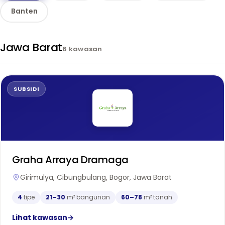
Banten
Jawa Barat
6 kawasan
SUBSIDI
Graha Arraya Dramaga
Girimulya, Cibungbulang, Bogor, Jawa Barat
4
tipe
21–30
m² bangunan
60–78
m² tanah
Lihat kawasan
→