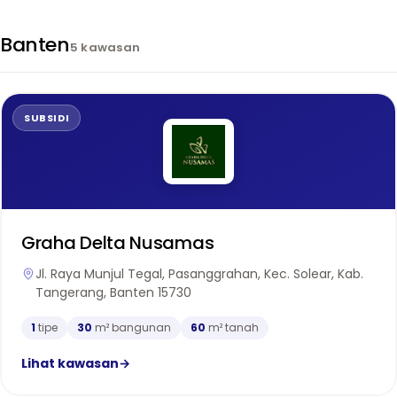
Banten
5 kawasan
SUBSIDI
Graha Delta Nusamas
Jl. Raya Munjul Tegal, Pasanggrahan, Kec. Solear, Kab.
Tangerang, Banten 15730
1
tipe
30
m² bangunan
60
m² tanah
Lihat kawasan
→