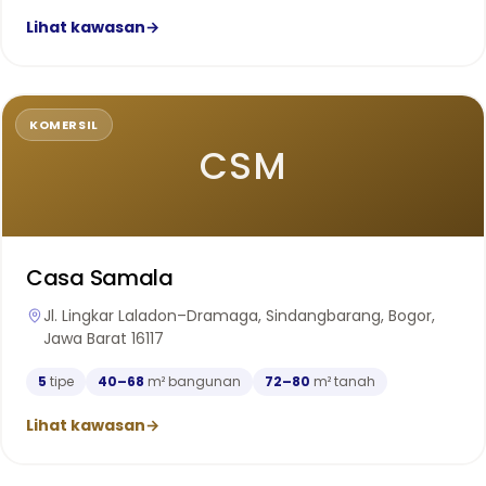
Lihat kawasan
→
KOMERSIL
CSM
Casa Samala
Jl. Lingkar Laladon–Dramaga, Sindangbarang, Bogor,
Jawa Barat 16117
5
tipe
40–68
m² bangunan
72–80
m² tanah
Lihat kawasan
→