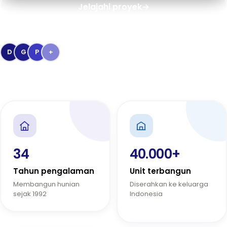
Jelajahi proyek
→
Dipercaya
40.000+
keluarga Indonesia
D
G
P
+
Penghargaan Kementerian PUPR & Bank BTN
34
40.000+
Tahun pengalaman
Unit terbangun
Membangun hunian
Diserahkan ke keluarga
sejak 1992
Indonesia