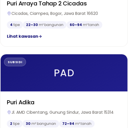
Puri Arraya Tahap 2 Cicadas
Cicadas, Ciampea, Bogor, Jawa Barat 16620
4
tipe
22–30
m² bangunan
60–94
m² tanah
Lihat kawasan
→
SUBSIDI
PAD
Puri Adika
Jl. AMD Cibentang, Gunung Sindur, Jawa Barat 15314
2
tipe
30
m² bangunan
72–94
m² tanah