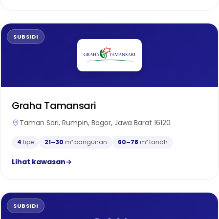
SUBSIDI
Graha Tamansari
Taman Sari, Rumpin, Bogor, Jawa Barat 16120
4
tipe
21–30
m² bangunan
60–78
m² tanah
Lihat kawasan
→
SUBSIDI