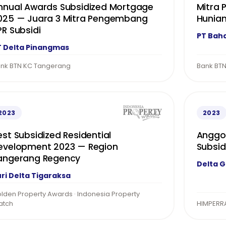
nnual Awards Subsidized Mortgage
Mitra
025 — Juara 3 Mitra Pengembang
Hunian
PR Subsidi
PT Bah
T Delta Pinangmas
nk BTN KC Tangerang
Bank BTN
2023
2023
est Subsidized Residential
Anggot
evelopment 2023 — Region
Subsid
angerang Regency
Delta 
ri Delta Tigaraksa
lden Property Awards · Indonesia Property
atch
HIMPERR