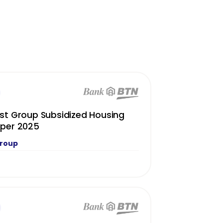
st Group Subsidized Housing
oper 2025
Group
N