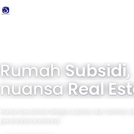
Delta
Group
34 tahun pengalaman · 40.000+ unit terbangun
Rumah
Subsidi
,
nuansa
Real Es
Hunian bersubsidi dengan kualitas dan fasilitas s
perumahan komersial.