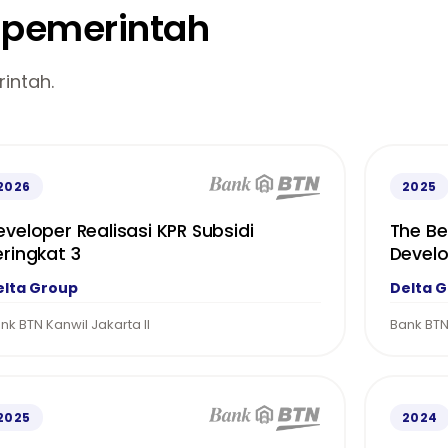
n pemerintah
intah.
2026
2025
eveloper Realisasi KPR Subsidi
The Be
eringkat 3
Devel
elta Group
Delta 
nk BTN Kanwil Jakarta II
Bank BT
2025
2024