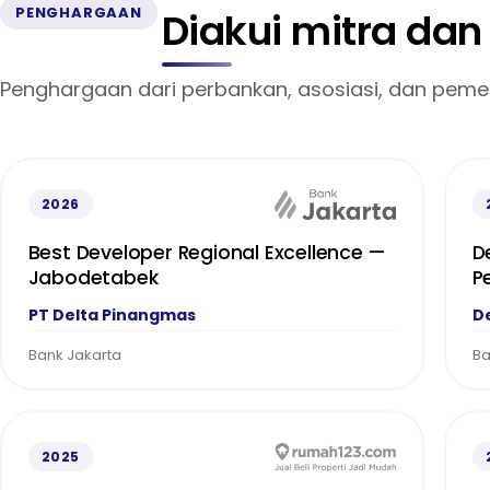
PENGHARGAAN
Diakui mitra da
Penghargaan dari perbankan, asosiasi, dan pemer
2026
Best Developer Regional Excellence —
D
Jabodetabek
P
PT Delta Pinangmas
D
Bank Jakarta
Ba
2025