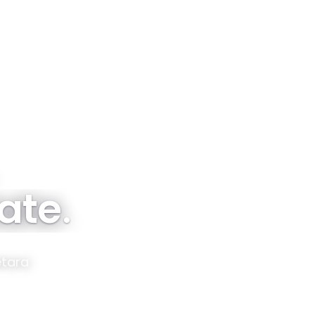
Tentang
Proyek
Sebaran
Subsidi & FLPP
tate
.
etara