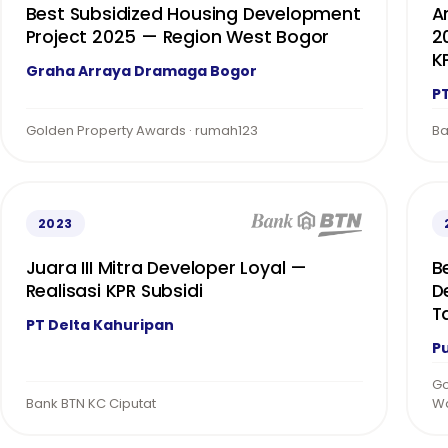
Best Subsidized Housing Development
A
Project 2025 — Region West Bogor
2
K
Graha Arraya Dramaga Bogor
P
Golden Property Awards · rumah123
Ba
2023
Juara III Mitra Developer Loyal —
B
Realisasi KPR Subsidi
D
T
PT Delta Kahuripan
Pu
Go
Bank BTN KC Ciputat
W