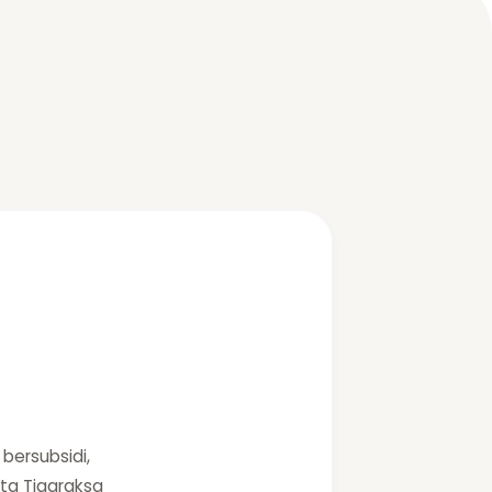
bersubsidi,
lta Tigaraksa