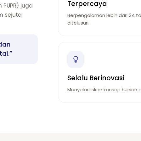
Terpercaya
 PUPR) juga
m sejuta
Berpengalaman lebih dari 34 t
ditelusuri.
dan
ai.”
Selalu Berinovasi
Menyelaraskan konsep hunian de