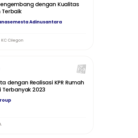
 Pengembang dengan Kualitas
 Terbaik
anasemesta Adinusantara
 KC Cilegon
a dengan Realisasi KPR Rumah
i Terbanyak 2023
Group
A