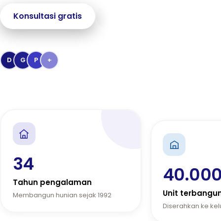
Konsultasi gratis
Jelajahi proyek
→
Dipercaya
40.000+
keluarga Indonesia
D
G
P
+
Penghargaan Kementerian PUPR & Bank BTN
34
40.00
Tahun pengalaman
Unit terbangu
Membangun hunian sejak 1992
Diserahkan ke ke