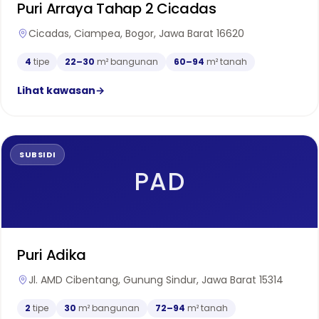
Puri Arraya Tahap 2 Cicadas
Cicadas, Ciampea, Bogor, Jawa Barat 16620
4
tipe
22–30
m² bangunan
60–94
m² tanah
Lihat kawasan
→
SUBSIDI
PAD
Puri Adika
Jl. AMD Cibentang, Gunung Sindur, Jawa Barat 15314
2
tipe
30
m² bangunan
72–94
m² tanah