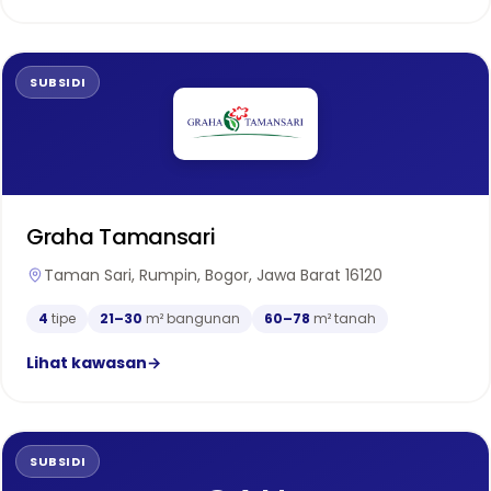
SUBSIDI
Graha Tamansari
Taman Sari, Rumpin, Bogor, Jawa Barat 16120
4
tipe
21–30
m² bangunan
60–78
m² tanah
Lihat kawasan
→
SUBSIDI