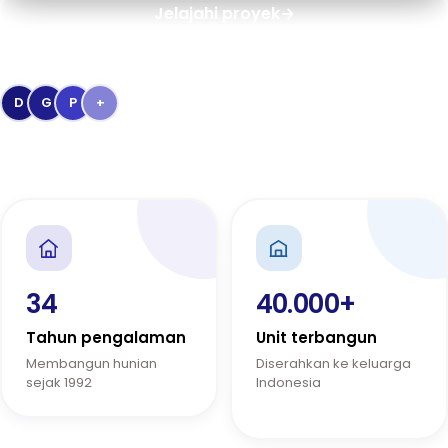
Jelajahi proyek
→
Dipercaya
40.000+
keluarga Indonesia
D
G
P
+
Penghargaan Kementerian PUPR & Bank BTN
34
40.000+
Tahun pengalaman
Unit terbangun
Membangun hunian
Diserahkan ke keluarga
sejak 1992
Indonesia