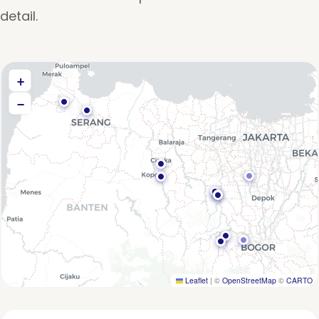
detail.
+
−
Leaflet
|
©
OpenStreetMap
©
CARTO