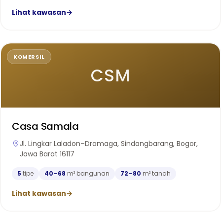
Lihat kawasan
→
KOMERSIL
CSM
Casa Samala
Jl. Lingkar Laladon–Dramaga, Sindangbarang, Bogor,
Jawa Barat 16117
5
tipe
40–68
m² bangunan
72–80
m² tanah
Lihat kawasan
→