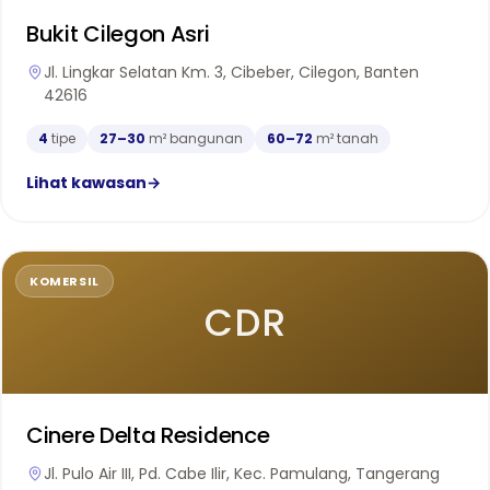
Bukit Cilegon Asri
Jl. Lingkar Selatan Km. 3, Cibeber, Cilegon, Banten
42616
4
tipe
27–30
m² bangunan
60–72
m² tanah
Lihat kawasan
→
KOMERSIL
CDR
Cinere Delta Residence
Jl. Pulo Air III, Pd. Cabe Ilir, Kec. Pamulang, Tangerang