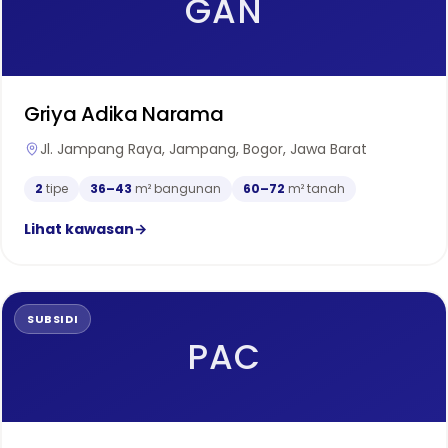
GAN
Griya Adika Narama
Jl. Jampang Raya, Jampang, Bogor, Jawa Barat
2
tipe
36–43
m² bangunan
60–72
m² tanah
Lihat kawasan
→
SUBSIDI
PAC