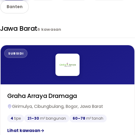
Banten
Jawa Barat
6 kawasan
SUBSIDI
Graha Arraya Dramaga
Girimulya, Cibungbulang, Bogor, Jawa Barat
4
tipe
21–30
m² bangunan
60–78
m² tanah
Lihat kawasan
→