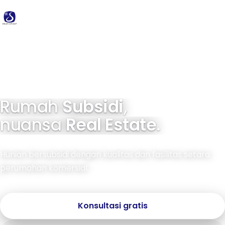
Delta
Group
34 tahun pengalaman · 40.000+ unit terbangun
Rumah
Subsidi
,
nuansa
Real Estate
.
Hunian bersubsidi dengan kualitas dan fasilitas setara
perumahan komersial.
Konsultasi gratis