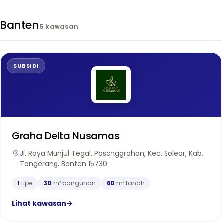
Banten
5 kawasan
SUBSIDI
Graha Delta Nusamas
Jl. Raya Munjul Tegal, Pasanggrahan, Kec. Solear, Kab.
Tangerang, Banten 15730
1
tipe
30
m² bangunan
60
m² tanah
Lihat kawasan
→