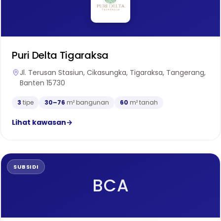
Puri Delta Tigaraksa
Jl. Terusan Stasiun, Cikasungka, Tigaraksa, Tangerang,
Banten 15730
3
tipe
30–76
m² bangunan
60
m² tanah
Lihat kawasan
→
SUBSIDI
BCA